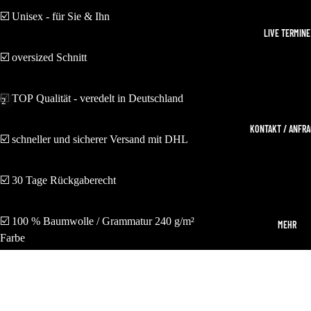
☑️ Unisex - für Sie & Ihn
LIVE TERMINE
☑️ oversized Schnitt
☑️ TOP Qualität - veredelt in Deutschland
/
2
KONTAKT / ANFR
☑️ schneller und sicherer Versand mit DHL
☑️ 30 Tage Rückgaberecht
☑️ 100 % Baumwolle /
Grammatur 240 g/m²
MEHR
Farbe
Weiß
Schwarz