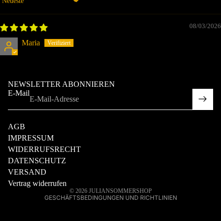
Sort by
08/03/2026
Maria
NEWSLETTER ABONNIEREN
E-Mail
rufsrecht
schutzerklärung
AGB
IMPRESSUM
WIDERRUFSRECHT
nd
DATENSCHUTZ
ktinformationen
VERSAND
essum
Vertrag widerrufen
© 2026
JULIANSOMMERSHOP
GESCHÄFTSBEDINGUNGEN UND RICHTLINIEN