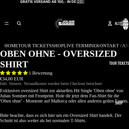
GRATIS VERSAND AB 100,- IN DE 🇩🇪
ARTIKEL
HOME
WARENK
INSGESA
0
HOME
TOUR TICKETS
SHOP
LIVE TERMINE
KONTAKT / A
OBEN OHNE - OVERSIZED
SHIRT
TOUR TICKETS
1 Bewertung
€34,00 EUR
Inkl. Steuern. Versandkosten werden beim Checkout berechnet.
Exklusives oversized Shirt zur aktuellen Hit Single 'Oben ohne' von
Julian Sommer mit Frontprint. Hole dir jetzt dein Fan-Shirt für die
'Oben ohne' - Momente auf Mallorca oder allen anderen geilen Events.
SHOP
Bitte beachte, dass es sich hier um ein Oversized Shirt handelt. Der
Schnitt ist also weiter als bei normalen T-Shirts.