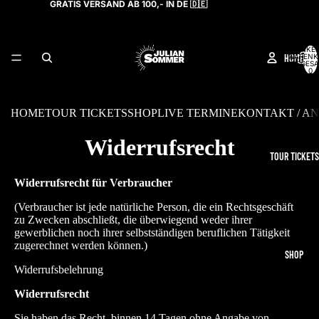
GRATIS VERSAND AB 100,- IN DE 🇩🇪
ARTIKEL
HOME
WARENK
INSGESA
0
HOME
TOUR TICKETS
SHOP
LIVE TERMINE
KONTAKT / A
Widerrufsrecht
TOUR TICKETS
Widerrufsrecht für Verbraucher
(Verbraucher ist jede natürliche Person, die ein Rechtsgeschäft
zu Zwecken abschließt, die überwiegend weder ihrer
gewerblichen noch ihrer selbstständigen beruflichen Tätigkeit
zugerechnet werden können.)
SHOP
Widerrufsbelehrung
Widerrufsrecht
Sie haben das Recht, binnen 14 Tagen ohne Angabe von