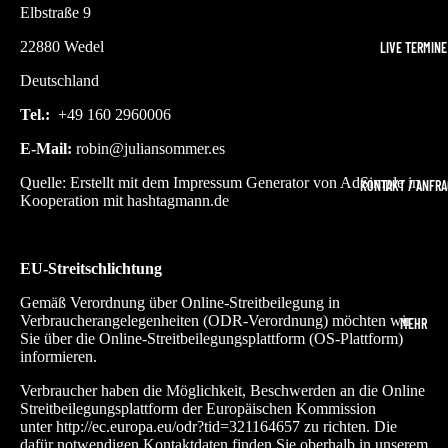
Elbstraße 9
22880 Wedel
LIVE TERMINE
Deutschland
Tel.:
+49 160 2960006
E-Mail:
robin
@juliansommer.es
Quelle: Erstellt mit dem
Impressum Generator
von AdSimple in
KONTAKT / ANFR
Kooperation mit
hashtagmann.de
EU-Streitschlichtung
Gemäß Verordnung über Online-Streitbeilegung in
Verbraucherangelegenheiten (ODR-Verordnung) möchten wir
MEHR
Sie über die Online-Streitbeilegungsplattform (OS-Plattform)
informieren.
Verbraucher haben die Möglichkeit, Beschwerden an die Online
Streitbeilegungsplattform der Europäischen Kommission
unter
http://ec.europa.eu/odr?tid=321164657
zu richten. Die
dafür notwendigen Kontaktdaten finden Sie oberhalb in unserem