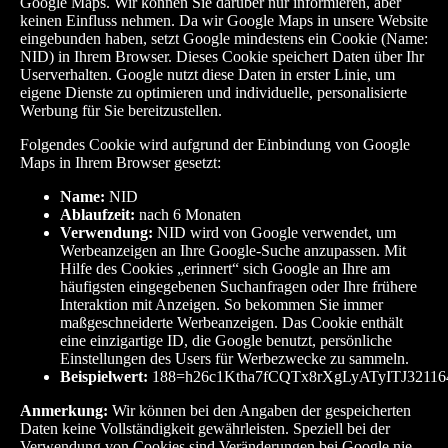
Google Maps. Wir können Sie darüber nur informieren, aber
keinen Einfluss nehmen. Da wir Google Maps in unsere Website
eingebunden haben, setzt Google mindestens ein Cookie (Name:
NID) in Ihrem Browser. Dieses Cookie speichert Daten über Ihr
Userverhalten. Google nutzt diese Daten in erster Linie, um
eigene Dienste zu optimieren und individuelle, personalisierte
Werbung für Sie bereitzustellen.
Folgendes Cookie wird aufgrund der Einbindung von Google
Maps in Ihrem Browser gesetzt:
Name:
NID
Ablaufzeit:
nach 6 Monaten
Verwendung:
NID wird von Google verwendet, um
Werbeanzeigen an Ihre Google-Suche anzupassen. Mit
Hilfe des Cookies „erinnert“ sich Google an Ihre am
häufigsten eingegebenen Suchanfragen oder Ihre frühere
Interaktion mit Anzeigen. So bekommen Sie immer
maßgeschneiderte Werbeanzeigen. Das Cookie enthält
eine einzigartige ID, die Google benutzt, persönliche
Einstellungen des Users für Werbezwecke zu sammeln.
Beispielwert:
188=h26c1Ktha7fCQTx8rXgLyATyITJ32116
Anmerkung:
Wir können bei den Angaben der gespeicherten
Daten keine Vollständigkeit gewährleisten. Speziell bei der
Verwendung von Cookies sind Veränderungen bei Google nie