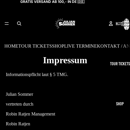
GRATIS VERSAND AB 100,- IN DE 🇩🇪
ARTIKEL
HOME
WARENK
INSGESA
0
HOME
TOUR TICKETS
SHOP
LIVE TERMINE
KONTAKT / A
Impressum
TOUR TICKETS
Informationspflicht laut § 5 TMG.
Julian Sommer
SHOP
vertreten durch
Robin Ratjen Management
Robin Ratjen