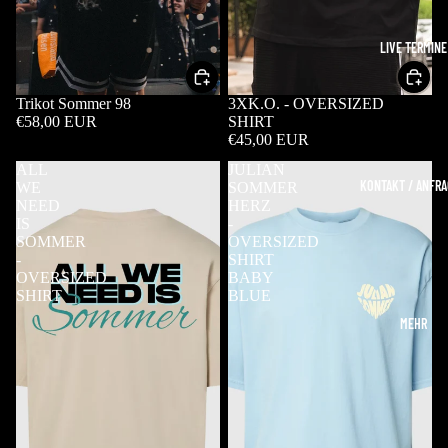
LIVE TERMINE
Trikot Sommer 98
3XK.O. - OVERSIZED
€58,00 EUR
SHIRT
€45,00 EUR
ALL
JULIAN
KONTAKT / ANFR
WE
SOMMER
NEED
HERZ
IS
-
SOMMER
OVERSIZED
-
SHIRT
OVERSIZED
BABY
SHIRT
BLUE
MEHR