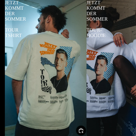
JETZT
JETZT
KOMMT
KOMMT
DER
DER
SOMMER
SOMMER
-
-
TOUR
TOUR-
TSHIRT
HOODIE