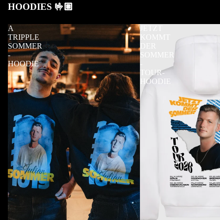
HOODIES 🤟🏽
A
JETZT
TRIPPLE
KOMMT
SOMMER
DER
-
SOMMER
HOODIE
-
TOUR-
HOODIE