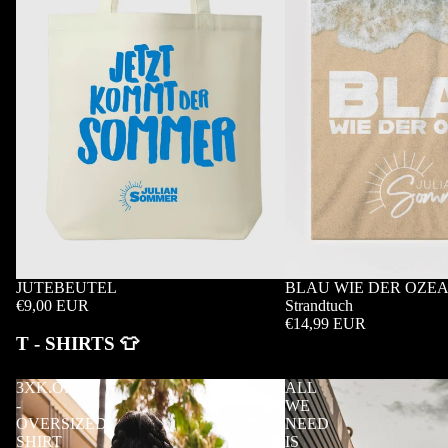
JUTEBEUTEL
BLAU WIE DER OZEAN 
€9,00 EUR
Strandtuch
€14,99 EUR
T - SHIRTS 👕
3XK.O.
ALL
-
WE
OVERSIZED
NEED
SHIRT
IS