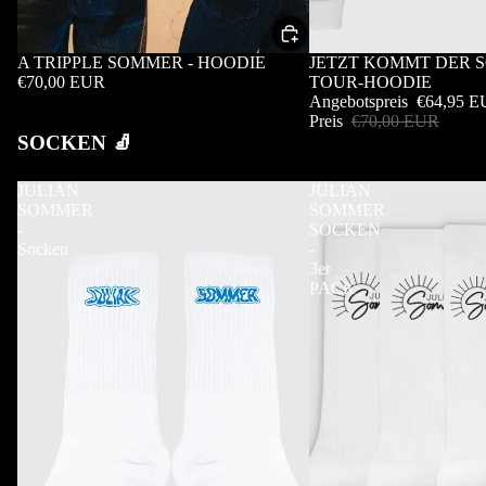
A TRIPPLE SOMMER - HOODIE
Sale
JETZT KOMMT DER 
€70,00 EUR
TOUR-HOODIE
Angebotspreis
€64,95 
Preis
€70,00 EUR
SOCKEN 🧦
JULIAN
JULIAN
SOMMER
SOMMER
-
SOCKEN
Socken
-
3er
PACK