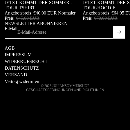
Sale
JETZT KOMMT DER SOMMER -
Sale
JETZT KOMMT DER 
TOUR TSHIRT
TOUR-HOODIE
Angebotspreis
€40,00 EUR
Normaler
Angebotspreis
€64,95 
Preis
€45,00 EUR
Preis
€70,00 EUR
NEWSLETTER ABONNIEREN
E-Mail
rufsrecht
schutzerklärung
AGB
IMPRESSUM
WIDERRUFSRECHT
nd
DATENSCHUTZ
ktinformationen
VERSAND
essum
Vertrag widerrufen
© 2026
JULIANSOMMERSHOP
GESCHÄFTSBEDINGUNGEN UND RICHTLINIEN