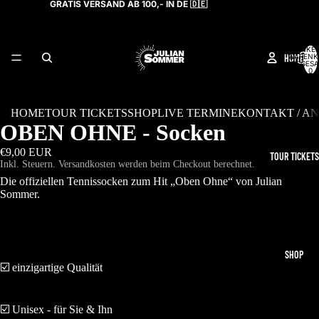
GRATIS VERSAND AB 100,- IN DE 🇩🇪
ARTIKEL
HOME
WARENK
INSGESA
0
HOME
TOUR TICKETS
SHOP
LIVE TERMINE
KONTAKT / A
OBEN OHNE - Socken
€9,00 EUR
TOUR TICKETS
Inkl. Steuern. Versandkosten werden beim Checkout berechnet.
Die offiziellen Tennissocken zum Hit „Oben Ohne“ von Julian
Sommer.
SHOP
☑️ einzigartige Qualität
☑️ Unisex - für Sie & Ihn