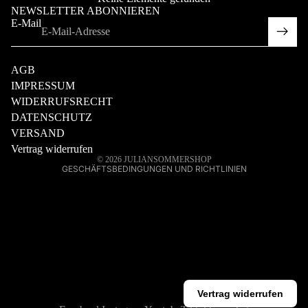
NEWSLETTER ABONNIEREN
E-Mail
rufsrecht
schutzerklärung
AGB
IMPRESSUM
WIDERRUFSRECHT
nd
DATENSCHUTZ
ktinformationen
VERSAND
essum
Vertrag widerrufen
© 2026
JULIANSOMMERSHOP
GESCHÄFTSBEDINGUNGEN UND RICHTLINIEN
Vertrag widerrufen