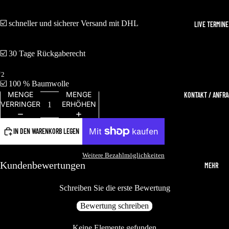
☑️ schneller und sicherer Versand mit DHL
LIVE TERMINE
☑️ 30 Tage Rückgaberecht
/
2
☑️ 100 % Baumwolle
MENGE
MENGE
KONTAKT / ANFR
VERRINGERN
ERHÖHEN
IN DEN WARENKORB LEGEN
Weitere Bezahlmöglichkeiten
Kundenbewertungen
MEHR
Schreiben Sie die erste Bewertung
Bewertung schreiben
Keine Elemente gefunden