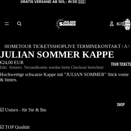
GRATIS VERSAND AB 100,- IN DE 🇩🇪
ARTIKEL
HOME
WARENK
INSGESA
0
HOME
TOUR TICKETS
SHOP
LIVE TERMINE
KONTAKT / A
JULIAN SOMMER KAPPE
€24,00 EUR
TOUR TICKETS
Inkl. Steuern. Versandkosten werden beim Checkout berechnet.
Hochwertige schwarze Kappe mit "JULIAN SOMMER" Stick vorne
& hinten.
SHOP
☑️ Unisex - für Sie & Ihn
☑️ TOP Qualität